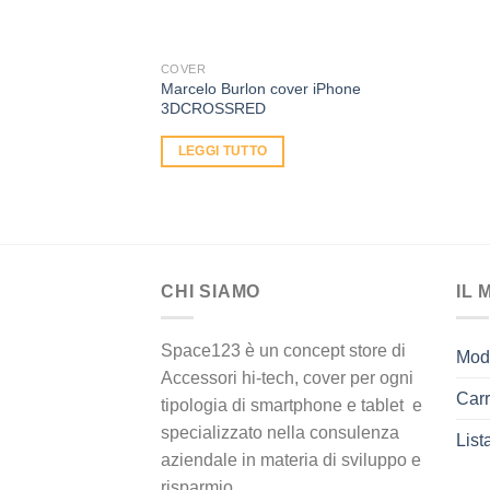
scelte
scelte
nella
nella
pagina
pagina
COVER
del
del
Marcelo Burlon cover iPhone
3DCROSSRED
prodotto
prodotto
LEGGI TUTTO
CHI SIAMO
IL 
Space123 è un concept store di
Modi
Accessori hi-tech, cover per ogni
Carr
tipologia di smartphone e tablet e
specializzato nella consulenza
List
aziendale in materia di sviluppo e
risparmio.