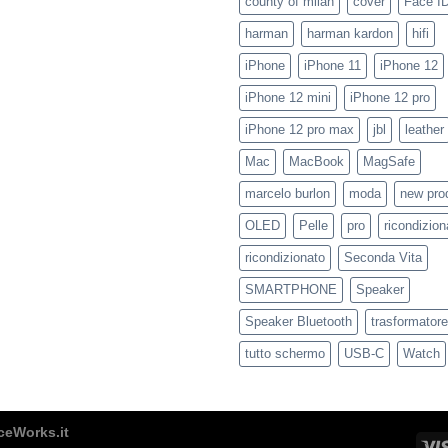
county of milan
cover
Face I
harman
harman kardon
hifi
iPhone
iPhone 11
iPhone 12
iPhone 12 mini
iPhone 12 pro
iPhone 12 pro max
jbl
leather
Mac
MacBook
MagSafe
marcelo burlon
moda
new pro
OLED
Pelle
pro
ricondizion
ricondizionato
Seconda Vita
SMARTPHONE
Speaker
Speaker Bluetooth
trasformatore
tutto schermo
USB-C
Watch
ceWorks.it