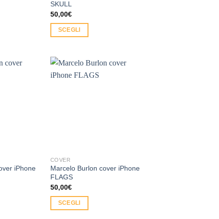
SKULL
50,00
€
SCEGLI
Questo
prodotto
ha
più
Aggiungi
Aggiungi
varianti.
alla lista
alla lista
Le
dei
dei
desideri
desideri
opzioni
possono
essere
scelte
nella
COVER
pagina
over iPhone
Marcelo Burlon cover iPhone
del
FLAGS
50,00
€
prodotto
SCEGLI
Questo