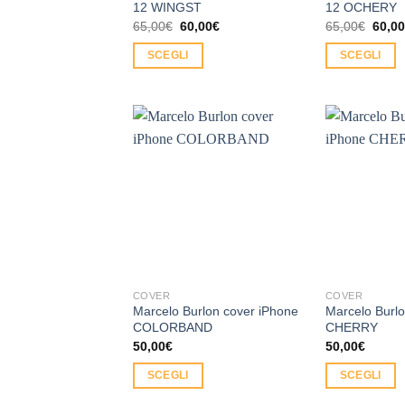
12 WINGST
12 OCHERY
Il
Il
Il
65,00
€
60,00
€
65,00
€
60,0
prezzo
prezzo
prezz
originale
attuale
origin
SCEGLI
SCEGLI
era:
è:
era:
65,00€.
60,00€.
65,00
Questo
Questo
prodotto
prodotto
ha
ha
più
più
Aggiungi
varianti.
varianti.
alla lista
Le
Le
dei
desideri
opzioni
opzioni
possono
possono
essere
essere
scelte
scelte
nella
nella
COVER
COVER
pagina
pagina
Marcelo Burlon cover iPhone
Marcelo Burlo
del
del
COLORBAND
CHERRY
50,00
€
50,00
€
prodotto
prodotto
SCEGLI
SCEGLI
Questo
Questo