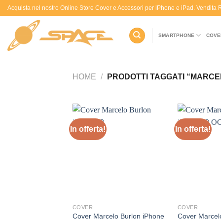
Salta
Acquista nel nostro Online Store Cover e Accessori per iPhone e iPad. Vendita
ai
contenuti
SMARTPHONE
COVE
HOME
/
PRODOTTI TAGGATI “MARCE
In offerta!
In offerta!
Aggiungi
alla lista
dei
desideri
COVER
COVER
Cover Marcelo Burlon iPhone
Cover Marcel