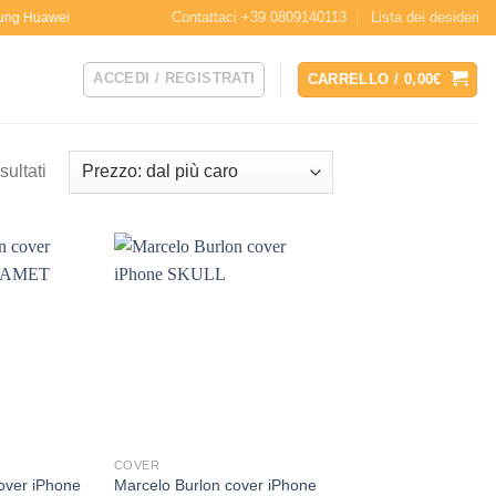
Contattaci +39 0809140113
Lista dei desideri
msung Huawei
ACCEDI / REGISTRATI
CARRELLO /
0,00
€
Prezzo:
sultati
dal
più
caro
Aggiungi
Aggiungi
alla lista
alla lista
dei
dei
desideri
desideri
COVER
over iPhone
Marcelo Burlon cover iPhone