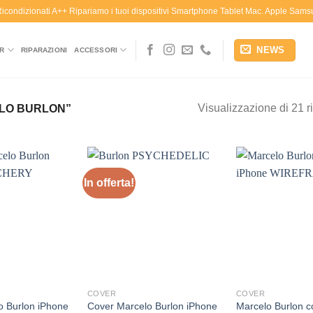
 Ricondizionati A++ Ripariamo i tuoi dispositivi Smartphone Tablet Mac. Apple Sa
NEWS
R
RIPARAZIONI
ACCESSORI
Visualizzazione di 21 ri
LO BURLON”
In offerta!
Aggiungi
Aggiungi
alla lista
alla lista
dei
dei
desideri
desideri
COVER
COVER
o Burlon iPhone
Cover Marcelo Burlon iPhone
Marcelo Burlon c