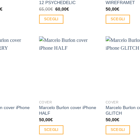
12 PSYCHEDELIC
WIREFRAMET
Il
Il
Il
0
€
65,00
€
60,00
€
50,00
€
o
prezzo
prezzo
prezzo
ale
attuale
originale
attuale
SCEGLI
SCEGLI
è:
era:
è:
€.
60,00€.
65,00€.
60,00€.
Questo
Questo
prodotto
prodotto
ha
ha
più
più
Aggiungi
Aggiungi
varianti.
varianti.
alla lista
alla lista
Le
Le
dei
dei
desideri
desideri
opzioni
opzioni
possono
possono
essere
essere
scelte
scelte
nella
nella
COVER
COVER
pagina
pagina
n cover iPhone
Marcelo Burlon cover iPhone
Marcelo Burlon c
del
del
HALF
GLITCH
50,00
€
50,00
€
prodotto
prodotto
SCEGLI
SCEGLI
Questo
Questo