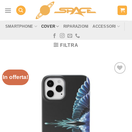
Salta
ai
contenuti
SMARTPHONE
COVER
RIPARAZIONI
ACCESSORI
FILTRA
In offerta!
Aggiungi
alla lista
dei
desideri