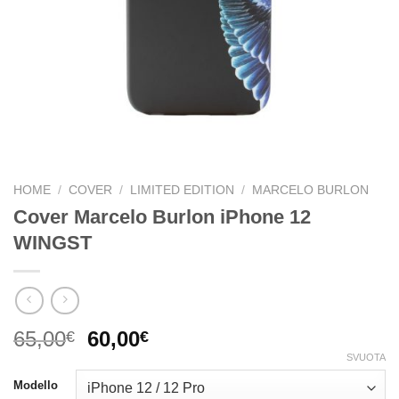
HOME
/
COVER
/
LIMITED EDITION
/
MARCELO BURLON
Cover Marcelo Burlon iPhone 12
WINGST
Il
Il
65,00
60,00
€
€
prezzo
prezzo
SVUOTA
originale
attuale
Modello