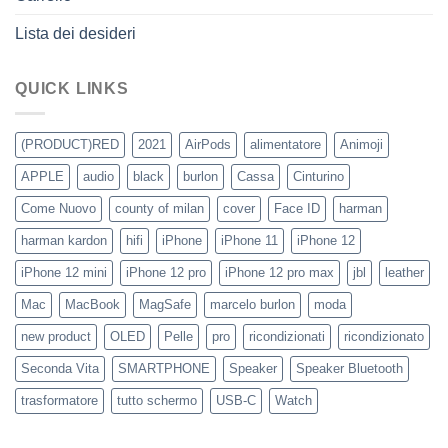
Lista dei desideri
QUICK LINKS
(PRODUCT)RED
2021
AirPods
alimentatore
Animoji
APPLE
audio
black
burlon
Cassa
Cinturino
Come Nuovo
county of milan
cover
Face ID
harman
harman kardon
hifi
iPhone
iPhone 11
iPhone 12
iPhone 12 mini
iPhone 12 pro
iPhone 12 pro max
jbl
leather
Mac
MacBook
MagSafe
marcelo burlon
moda
new product
OLED
Pelle
pro
ricondizionati
ricondizionato
Seconda Vita
SMARTPHONE
Speaker
Speaker Bluetooth
trasformatore
tutto schermo
USB-C
Watch