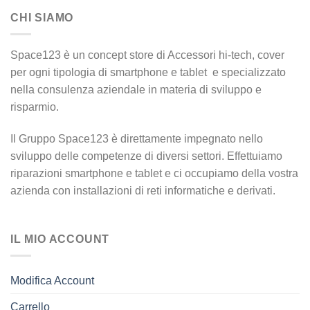
più
più
CHI SIAMO
varianti.
varianti.
Le
Le
opzioni
opzioni
Space123 è un concept store di Accessori hi-tech, cover
possono
possono
per ogni tipologia di smartphone e tablet e specializzato
essere
essere
nella consulenza aziendale in materia di sviluppo e
scelte
scelte
risparmio.
nella
nella
pagina
pagina
Il Gruppo Space123 è direttamente impegnato nello
del
del
sviluppo delle competenze di diversi settori. Effettuiamo
prodotto
prodotto
riparazioni smartphone e tablet e ci occupiamo della vostra
azienda con installazioni di reti informatiche e derivati.
IL MIO ACCOUNT
Modifica Account
Carrello