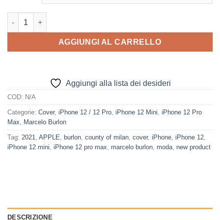
era:
è:
65,00€.
60,00€.
Cover Marcelo Burlon iPhone 12 WINGST quantità
AGGIUNGI AL CARRELLO
Aggiungi alla lista dei desideri
COD:
N/A
Categorie:
Cover
,
iPhone 12 / 12 Pro
,
iPhone 12 Mini
,
iPhone 12 Pro
Max
,
Marcelo Burlon
Tag:
2021
,
APPLE
,
burlon
,
county of milan
,
cover
,
iPhone
,
iPhone 12
,
iPhone 12 mini
,
iPhone 12 pro max
,
marcelo burlon
,
moda
,
new product
DESCRIZIONE