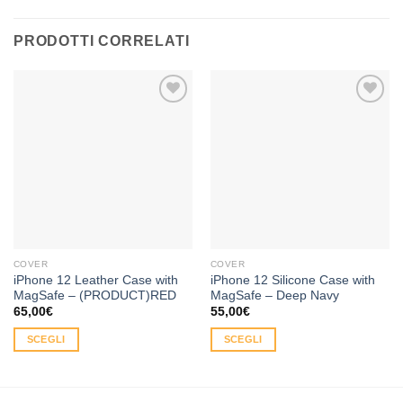
PRODOTTI CORRELATI
Aggiungi
Aggiungi
alla lista
alla lista
dei
dei
desideri
desideri
COVER
COVER
iPhone 12 Leather Case with
iPhone 12 Silicone Case with
MagSafe – (PRODUCT)RED
MagSafe – Deep Navy
65,00
€
55,00
€
SCEGLI
SCEGLI
Questo
Questo
prodotto
prodotto
ha
ha