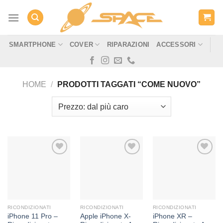
Salta
ai
contenuti
SMARTPHONE
COVER
RIPARAZIONI
ACCESSORI
HOME
/
PRODOTTI TAGGATI “COME NUOVO”
Aggiungi
Aggiungi
Aggiungi
alla lista
alla lista
alla lista
dei
dei
dei
desideri
desideri
desideri
RICONDIZIONATI
RICONDIZIONATI
RICONDIZIONATI
iPhone 11 Pro –
Apple iPhone X-
iPhone XR –