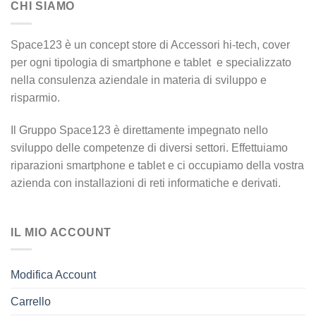
CHI SIAMO
Le
opzioni
possono
Space123 è un concept store di Accessori hi-tech, cover
essere
per ogni tipologia di smartphone e tablet e specializzato
scelte
nella consulenza aziendale in materia di sviluppo e
nella
pagina
risparmio.
del
prodotto
Il Gruppo Space123 è direttamente impegnato nello
sviluppo delle competenze di diversi settori. Effettuiamo
riparazioni smartphone e tablet e ci occupiamo della vostra
azienda con installazioni di reti informatiche e derivati.
IL MIO ACCOUNT
Modifica Account
Carrello