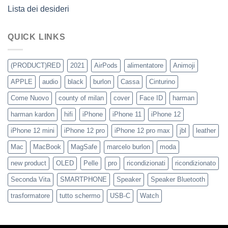
Lista dei desideri
QUICK LINKS
(PRODUCT)RED
2021
AirPods
alimentatore
Animoji
APPLE
audio
black
burlon
Cassa
Cinturino
Come Nuovo
county of milan
cover
Face ID
harman
harman kardon
hifi
iPhone
iPhone 11
iPhone 12
iPhone 12 mini
iPhone 12 pro
iPhone 12 pro max
jbl
leather
Mac
MacBook
MagSafe
marcelo burlon
moda
new product
OLED
Pelle
pro
ricondizionati
ricondizionato
Seconda Vita
SMARTPHONE
Speaker
Speaker Bluetooth
trasformatore
tutto schermo
USB-C
Watch