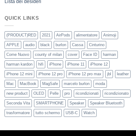
Lista dei desideri
QUICK LINKS
(PRODUCT)RED
2021
AirPods
alimentatore
Animoji
APPLE
audio
black
burlon
Cassa
Cinturino
Come Nuovo
county of milan
cover
Face ID
harman
harman kardon
hifi
iPhone
iPhone 11
iPhone 12
iPhone 12 mini
iPhone 12 pro
iPhone 12 pro max
jbl
leather
Mac
MacBook
MagSafe
marcelo burlon
moda
new product
OLED
Pelle
pro
ricondizionati
ricondizionato
Seconda Vita
SMARTPHONE
Speaker
Speaker Bluetooth
trasformatore
tutto schermo
USB-C
Watch