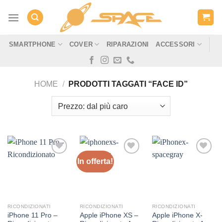
Salta
ai
contenuti
SMARTPHONE
COVER
RIPARAZIONI
ACCESSORI
HOME
/
PRODOTTI TAGGATI “FACE ID”
In offerta!
Aggiungi
Aggiungi
Aggiungi
alla lista
alla lista
alla lista
dei
dei
dei
desideri
desideri
desideri
RICONDIZIONATI
RICONDIZIONATI
RICONDIZIONATI
iPhone 11 Pro –
Apple iPhone XS –
Apple iPhone X-