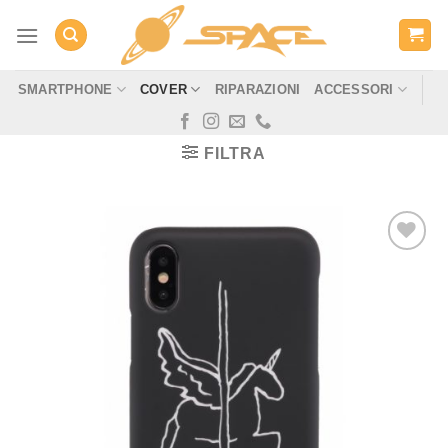
Salta
ai
contenuti
SMARTPHONE
COVER
RIPARAZIONI
ACCESSORI
FILTRA
Aggiungi
alla lista
dei
desideri