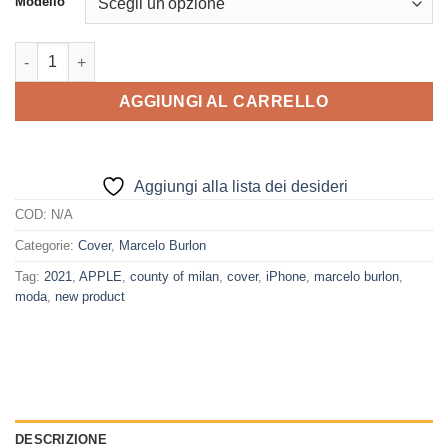
Modello
Marcelo Burlon cover iPhone RIDES quantità
AGGIUNGI AL CARRELLO
Aggiungi alla lista dei desideri
COD:
N/A
Categorie:
Cover
,
Marcelo Burlon
Tag:
2021
,
APPLE
,
county of milan
,
cover
,
iPhone
,
marcelo burlon
,
moda
,
new product
DESCRIZIONE