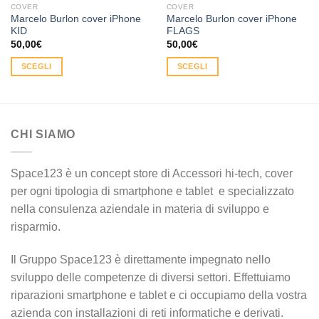
COVER
COVER
Marcelo Burlon cover iPhone
Marcelo Burlon cover iPhone
KID
FLAGS
50,00
€
50,00
€
SCEGLI
SCEGLI
Questo
Questo
prodotto
prodotto
ha
ha
più
più
CHI SIAMO
varianti.
varianti.
Le
Le
opzioni
opzioni
Space123 è un concept store di Accessori hi-tech, cover
possono
possono
per ogni tipologia di smartphone e tablet e specializzato
essere
essere
nella consulenza aziendale in materia di sviluppo e
scelte
scelte
risparmio.
nella
nella
pagina
pagina
Il Gruppo Space123 è direttamente impegnato nello
del
del
sviluppo delle competenze di diversi settori. Effettuiamo
prodotto
prodotto
riparazioni smartphone e tablet e ci occupiamo della vostra
azienda con installazioni di reti informatiche e derivati.