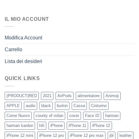
IL MIO ACCOUNT
Modifica Account
Carrello
Lista dei desideri
QUICK LINKS
(PRODUCT)RED
2021
AirPods
alimentatore
Animoji
APPLE
audio
black
burlon
Cassa
Cinturino
Come Nuovo
county of milan
cover
Face ID
harman
harman kardon
hifi
iPhone
iPhone 11
iPhone 12
iPhone 12 mini
iPhone 12 pro
iPhone 12 pro max
jbl
leather