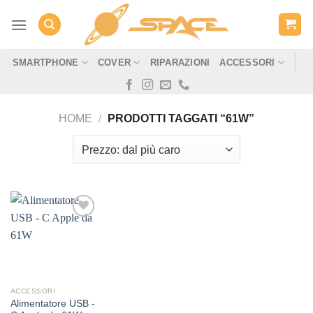
Salta
ai
contenuti
SMARTPHONE
COVER
RIPARAZIONI
ACCESSORI
HOME
/
PRODOTTI TAGGATI “61W”
Aggiungi
alla lista
dei
desideri
ACCESSORI
Alimentatore USB ‑