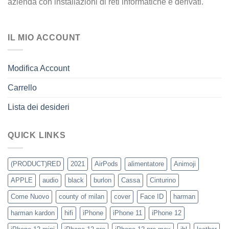
azienda con installazioni di reti informatiche e derivati.
IL MIO ACCOUNT
Modifica Account
Carrello
Lista dei desideri
QUICK LINKS
(PRODUCT)RED
2021
AirPods
alimentatore
Animoji
APPLE
audio
black
burlon
Cassa
Cinturino
Come Nuovo
county of milan
cover
Face ID
harman
harman kardon
hifi
iPhone
iPhone 11
iPhone 12